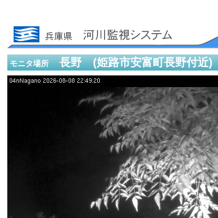
長野 (姫路市安富町長野付近)
モニタ場所